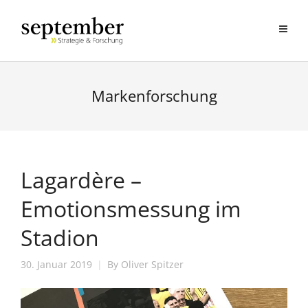
Markenforschung
Lagardère –
Emotionsmessung im
Stadion
30. Januar 2019
By
Oliver Spitzer