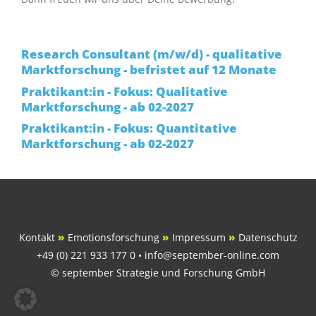
Research Consultant (m/w/d) - qualitative
Marktforschung - befristet auf 12 Monate
Praktikant:in - Fokus: Qualitative
Marktforschung - ab 02-2027
Praktikant:in - Fokus: Quantitative
Marktforschung - ab 02-2027
Kontakt
»
Emotionsforschung
»
Impressum
»
Datenschutz
+49 (0) 221 933 177 0 • info@september-online.com
© september Strategie und Forschung GmbH