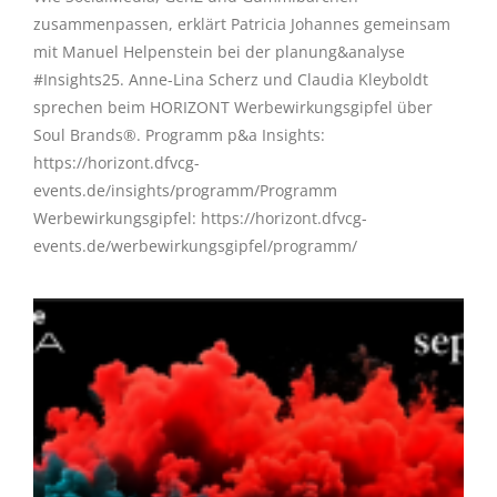
zusammenpassen, erklärt Patricia Johannes gemeinsam
mit Manuel Helpenstein bei der planung&analyse
#Insights25. Anne-Lina Scherz und Claudia Kleyboldt
sprechen beim HORIZONT Werbewirkungsgipfel über
Soul Brands®. Programm p&a Insights:
https://horizont.dfvcg-
events.de/insights/programm/Programm
Werbewirkungsgipfel: https://horizont.dfvcg-
events.de/werbewirkungsgipfel/programm/