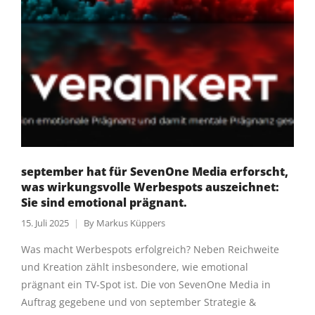
september hat für SevenOne Media erforscht,
was wirkungsvolle Werbespots auszeichnet:
Sie sind emotional prägnant.
15. Juli 2025
By
Markus Küppers
Was macht Werbespots erfolgreich? Neben Reichweite
und Kreation zählt insbesondere, wie emotional
prägnant ein TV-Spot ist. Die von SevenOne Media in
Auftrag gegebene und von september Strategie &