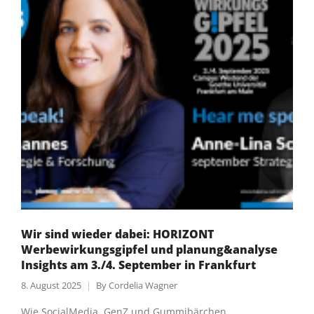
Wir sind wieder dabei: HORIZONT
Werbewirkungsgipfel und planung&analyse
Insights am 3./4. September in Frankfurt
8. August 2025
By
Cordelia Wagner
Wie SocialMedia, GenZ und Gummibärchen