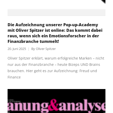
Die Aufzeichnung unserer Pop-up-Academy
mit Oliver Spitzer ist online: Das kommt dabei
raus, wenn sich ein Emotionsforscher in der
Finanzbranche tummelt!
20. Juni 2025
By
Oliver Spitzer
Oliver Spitzer erklärt, warum erfolgreiche Marken – nicht
nur aus der Finanzbranche – heute Bizeps UND Brains
brauchen. Hier geht es zur Aufzeichnung: Freud und
Finance