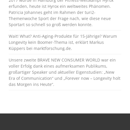
2017 wurde in Hamburg der Fitness-Wettkampf Hyrox
erfunden, heute ist Hyrox ein weltweites Phänomen.
Patricia Johannes geht im Rahmen der turi2-
Themenwoche Sport der Frage nach, wie diese neue
Sportart so schnell so groß werden konnte.
Wait! What? Anti-Aging-Produkte für 15-Jährige? Warum
Longevity kein Boomer-Thema ist, erklärt Markus
Küppers bei marktforschung.de.
Unsere zweite BRAVE NEW CONSUMER WORLD war ein
voller Erfolg dank eines aufmerksamen Publikums,
großartiger Speaker und aktueller Eigenstudien: „New
Era of Communication“ und „Forever now – Longevity holt
das Morgen ins Heute“.