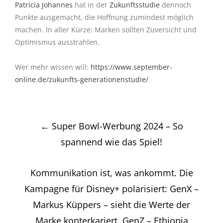
Patricia Johannes
hat in der
Zukunftsstudie
dennoch
Punkte ausgemacht, die Hoffnung zumindest möglich
machen. In aller Kürze: Marken sollten Zuversicht und
Optimismus ausstrahlen.
Wer mehr wissen will:
https://www.september-
online.de/zukunfts-generationenstudie/
Post
←
Super Bowl-Werbung 2024 – So
navigation
spannend wie das Spiel!
Kommunikation ist, was ankommt. Die
Kampagne für Disney+ polarisiert: GenX –
Markus Küppers – sieht die Werte der
Marke konterkariert, GenZ – Ethiopia