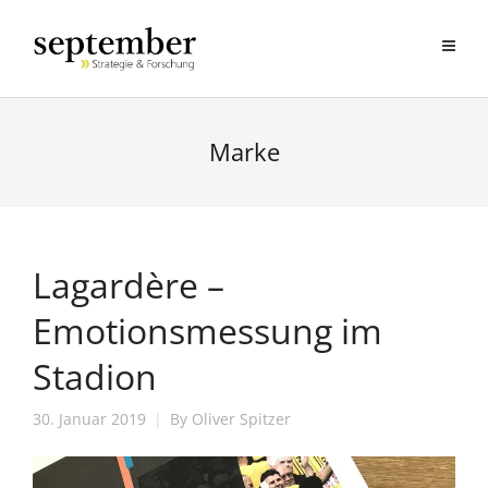
Marke
Lagardère –
Emotionsmessung im
Stadion
30. Januar 2019
By
Oliver Spitzer