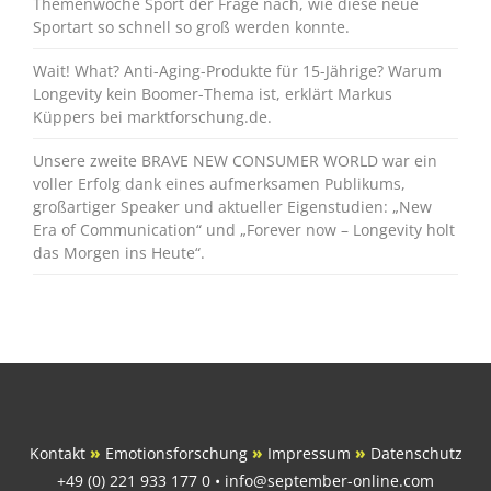
Themenwoche Sport der Frage nach, wie diese neue
Sportart so schnell so groß werden konnte.
Wait! What? Anti-Aging-Produkte für 15-Jährige? Warum
Longevity kein Boomer-Thema ist, erklärt Markus
Küppers bei marktforschung.de.
Unsere zweite BRAVE NEW CONSUMER WORLD war ein
voller Erfolg dank eines aufmerksamen Publikums,
großartiger Speaker und aktueller Eigenstudien: „New
Era of Communication“ und „Forever now – Longevity holt
das Morgen ins Heute“.
Kontakt
»
Emotionsforschung
»
Impressum
»
Datenschutz
+49 (0) 221 933 177 0 • info@september-online.com