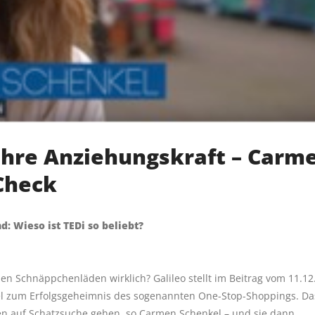
hre Anziehungskraft – Carm
Check
: Wieso ist TEDi so beliebt?
Schnäppchenläden wirklich? Galileo stellt im Beitrag vom 11.12
el zum Erfolgsgeheimnis des sogenannten One-Stop-Shoppings. Da
en auf Schatzsuche gehen, so Carmen Schenkel – und sie dann