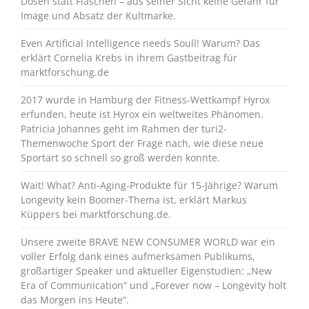
Dosen statt Flaschen – aus seiner Sicht keine Gefahr für
Image und Absatz der Kultmarke.
Even Artificial Intelligence needs Soull! Warum? Das
erklärt Cornelia Krebs in ihrem Gastbeitrag für
marktforschung.de
2017 wurde in Hamburg der Fitness-Wettkampf Hyrox
erfunden, heute ist Hyrox ein weltweites Phänomen.
Patricia Johannes geht im Rahmen der turi2-
Themenwoche Sport der Frage nach, wie diese neue
Sportart so schnell so groß werden konnte.
Wait! What? Anti-Aging-Produkte für 15-Jährige? Warum
Longevity kein Boomer-Thema ist, erklärt Markus
Küppers bei marktforschung.de.
Unsere zweite BRAVE NEW CONSUMER WORLD war ein
voller Erfolg dank eines aufmerksamen Publikums,
großartiger Speaker und aktueller Eigenstudien: „New
Era of Communication“ und „Forever now – Longevity holt
das Morgen ins Heute“.