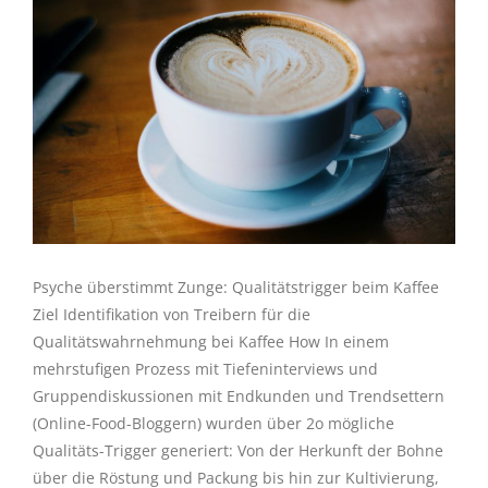
Psyche überstimmt Zunge: Qualitätstrigger beim Kaffee
Ziel Identifikation von Treibern für die
Qualitätswahrnehmung bei Kaffee How In einem
mehrstufigen Prozess mit Tiefeninterviews und
Gruppendiskussionen mit Endkunden und Trendsettern
(Online-Food-Bloggern) wurden über 2o mögliche
Qualitäts-Trigger generiert: Von der Herkunft der Bohne
über die Röstung und Packung bis hin zur Kultivierung,