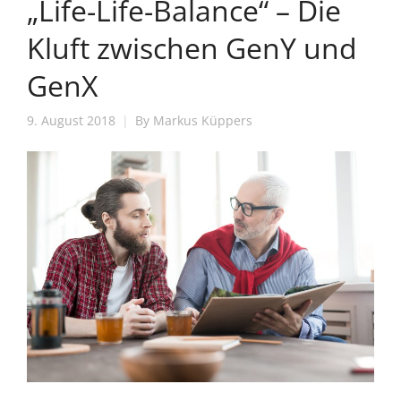
„Life-Life-Balance“ – Die
Kluft zwischen GenY und
GenX
9. August 2018
By
Markus Küppers