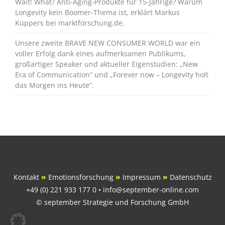
Wait! What? Anti-Aging-Produkte für 15-Jährige? Warum
Longevity kein Boomer-Thema ist, erklärt Markus
Küppers bei marktforschung.de.
Unsere zweite BRAVE NEW CONSUMER WORLD war ein
voller Erfolg dank eines aufmerksamen Publikums,
großartiger Speaker und aktueller Eigenstudien: „New
Era of Communication“ und „Forever now – Longevity holt
das Morgen ins Heute“.
Kontakt
»
Emotionsforschung
»
Impressum
»
Datenschutz
+49 (0) 221 933 177 0 • info@september-online.com
© september Strategie und Forschung GmbH