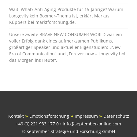
Wait! What? Anti-Aging-Produkte für 15-Jährige? Warum
Longevity kein Boomer-Thema ist, erklärt Markus
Küppers bei marktforschung.de.
Unsere zweite BRAVE NEW CONSUMER WORLD war ein
voller Erfolg dank eines aufmerksamen Publikums,
großartiger Speaker und aktueller Eigenstudien: „New
Era of Communication“ und „Forever now – Longevity holt
das Morgen ins Heute“.
Kontakt
»
Emotionsforschung
»
Impressum
»
Datenschutz
+49 (0) 221 933 177 0 • info@september-online.com
© september Strategie und Forschung GmbH