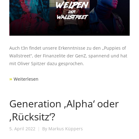
Auch t3n findet unsere Erkenntnisse zu den „Puppies of
Wallstreet“, der Finanzelite der GenZ, spannend und hat
mit Oliver Spitzer dazu gesprochen.
»
Weiterlesen
Generation ‚Alpha‘ oder
‚Rücksitz‘?
5. April 2022
By
Markus Küppers