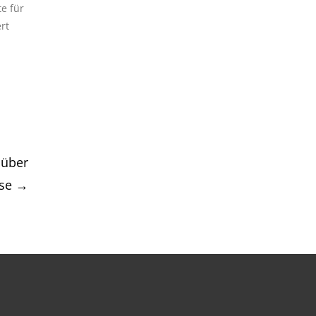
e für
rt
 über
sse
→