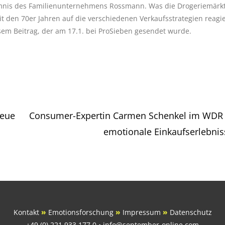
eimnis des Familienunternehmens Rossmann. Was die Drogeriemärkt
t den 70er Jahren auf die verschiedenen Verkaufsstrategien reagie
sem Beitrag, der am 17.1. bei ProSieben gesendet wurde.
neue
Consumer-Expertin Carmen Schenkel im WDR
emotionale Einkaufserlebni
Kontakt
»
Emotionsforschung
»
Impressum
»
Datenschutz
+49 (0) 221 933 177 0 • info@september-online.com