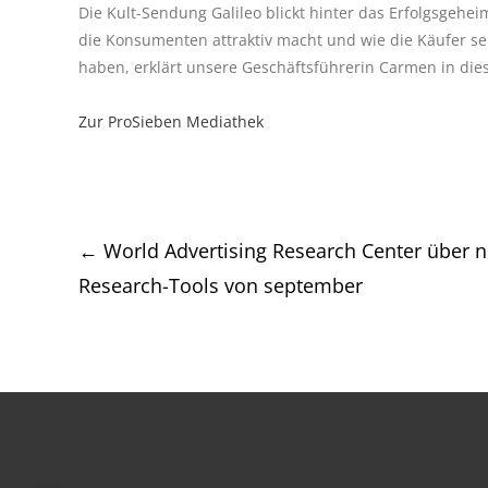
Die Kult-Sendung Galileo blickt hinter das Erfolgsgeh
die Konsumenten attraktiv macht und wie die Käufer sei
haben, erklärt unsere Geschäftsführerin Carmen in die
Zur ProSieben Mediathek
Post
←
World Advertising Research Center über 
Research-Tools von september
navigation