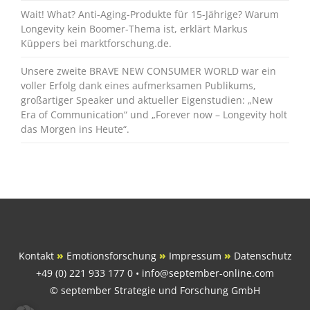
Wait! What? Anti-Aging-Produkte für 15-Jährige? Warum
Longevity kein Boomer-Thema ist, erklärt Markus
Küppers bei marktforschung.de.
Unsere zweite BRAVE NEW CONSUMER WORLD war ein
voller Erfolg dank eines aufmerksamen Publikums,
großartiger Speaker und aktueller Eigenstudien: „New
Era of Communication“ und „Forever now – Longevity holt
das Morgen ins Heute“.
Kontakt
»
Emotionsforschung
»
Impressum
»
Datenschutz
+49 (0) 221 933 177 0 • info@september-online.com
© september Strategie und Forschung GmbH