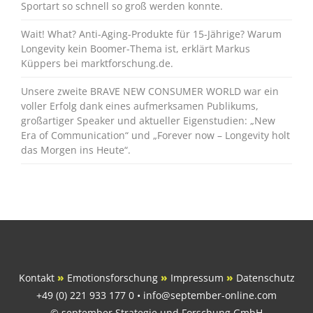
Sportart so schnell so groß werden konnte.
Wait! What? Anti-Aging-Produkte für 15-Jährige? Warum
Longevity kein Boomer-Thema ist, erklärt Markus
Küppers bei marktforschung.de.
Unsere zweite BRAVE NEW CONSUMER WORLD war ein
voller Erfolg dank eines aufmerksamen Publikums,
großartiger Speaker und aktueller Eigenstudien: „New
Era of Communication“ und „Forever now – Longevity holt
das Morgen ins Heute“.
Kontakt
»
Emotionsforschung
»
Impressum
»
Datenschutz
+49 (0) 221 933 177 0 • info@september-online.com
© september Strategie und Forschung GmbH