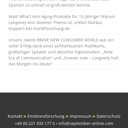
Sportart so schnell so groß werden konnte.
Wait! What? Anti-Aging-Produkte für 15-Jährige? Warum
Longevity kein Boomer-Thema ist, erklärt Markus
Küppers bei marktforschung.de.
Unsere zweite BRAVE NEW CONSUMER WORLD war ein
voller Erfolg dank eines aufmerksamen Publikums,
großartiger Speaker und aktueller Eigenstudien: „New
Era of Communication“ und „Forever now – Longevity holt
das Morgen ins Heute“.
Kontakt
»
Emotionsforschung
»
Impressum
»
Datenschutz
+49 (0) 221 933 177 0 • info@september-online.com