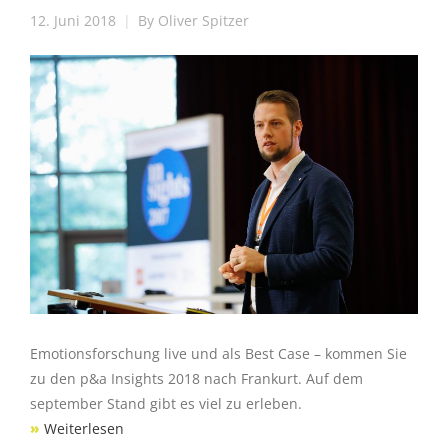
12. Juni 2018
By
Oliver Spitzer
Emotionsforschung live und als Best Case – kommen Sie
zu den p&a Insights 2018 nach Frankurt. Auf dem
september Stand gibt es viel zu erleben.
»
Weiterlesen