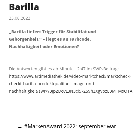
Barilla
23.08.2022
„Barilla liefert Trigger für Stabilität und
Geborgenheit.“ – liegt es an Farbcode,
Nachhaltigkeit oder Emotionen?
Die Antworten gibt es ab Minute 12:47 im SWR-Beitrag:
https://www.ardmediathek.de/video/marktcheck/marktcheck-
checkt-barilla-produktqualitaet-image-und-
nachhaltigkeit/swr/Y3JpZDovL3N3ci5kZS9hZXgvbzE3MTMxOTA
Post
←
#MarkenAward 2022: september war
navigation