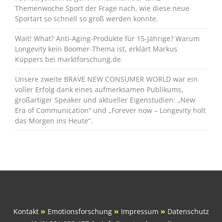
Themenwoche Sport der Frage nach, wie diese neue
Sportart so schnell so groß werden konnte.
Wait! What? Anti-Aging-Produkte für 15-Jährige? Warum
Longevity kein Boomer-Thema ist, erklärt Markus
Küppers bei marktforschung.de.
Unsere zweite BRAVE NEW CONSUMER WORLD war ein
voller Erfolg dank eines aufmerksamen Publikums,
großartiger Speaker und aktueller Eigenstudien: „New
Era of Communication“ und „Forever now – Longevity holt
das Morgen ins Heute“.
Kontakt
»
Emotionsforschung
»
Impressum
»
Datenschutz