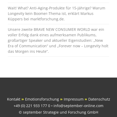
Wait! What? Anti-Aging-Produkte für 15-Jährige? Warum
Longevity kein Boomer-Thema ist, erklärt Markus
Küppers bei marktforschung.de.
Unsere zweite BRAVE NEW CONSUMER WORLD war ein
voller Erfolg dank eines aufmerksamen Publikums,
großartiger Speaker und aktueller Eigenstudien: „New
Era of Communication“ und „Forever now – Longevity holt
das Morgen ins Heute“.
Kontakt
»
Emotionsforschung
»
Impressum
»
Datenschutz
+49 (0) 221 933 177 0 • info@september-online.com
© september Strategie und Forschung GmbH