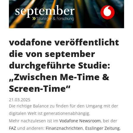
vodafone veröffentlicht
die von september
durchgeführte Studie:
„Zwischen Me-Time &
Screen-Time“
21.03.2025
Die richtige Balance zu finden für den Umgang mit der
digitalen Welt ist generationenabhängig.
Mehr nachzulesen ist im
Vodafone Newsroom
, bei der
FAZ
und anderen:
Finanznachrichten
,
Esslinger Zeitung
,